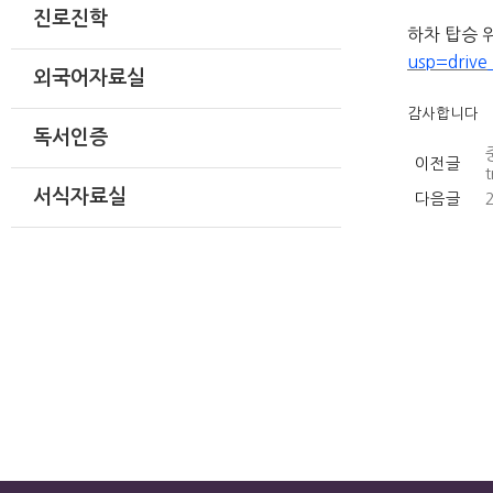
진로진학
하차 탑승 
usp=driv
외국어자료실
감사합니다
독서인증
이전글
t
서식자료실
다음글