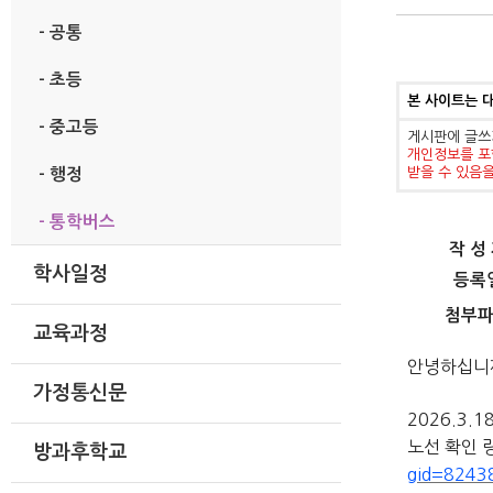
- 공통
- 초등
본 사이트는 
- 중고등
게시판에 글쓰
개인정보를 포
받을 수 있음
- 행정
- 통학버스
작 성
학사일정
등록
첨부
교육과정
안녕하십니
가정통신문
2026.3
노선 확인 
방과후학교
gid=8243