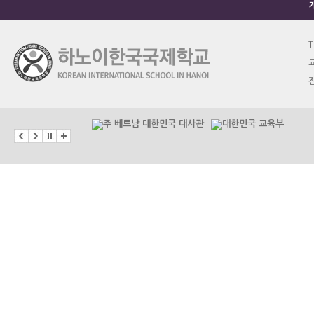
T
교
진