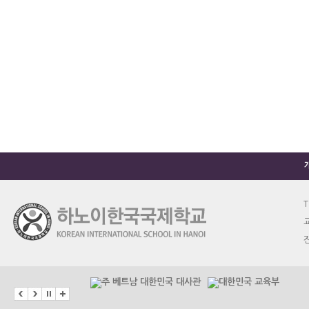
T
교
진