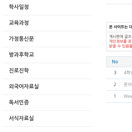
학사일정
교육과정
본 사이트는 
게시판에 글쓰
가정통신문
개인정보를 포
받을 수 있음
방과후학교
No
진로진학
3
4학
2
온라
외국어자료실
1
Wee
독서인증
서식자료실