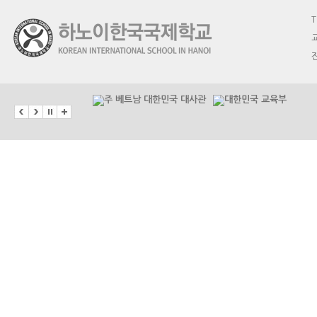
T
교
진