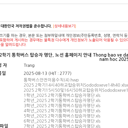
 대한민국 저작권법을 준수합니다.
[
상세내용보기
]
쓰기를 하는 경우, 본문 또는 첨부파일내에 개인정보(주민등록번호, 성명, 연락처 
포함하여 게시하는 경우에는 불특정 다수에게 개인정보가 노출되어 악용될 수 있으
음을 알려드립니다.
학기 통학버스 탑승자 명단, 노선 홈페이지 안내 Thong bao ve danh sach ho
nam hoc 202
성 자
Trang
록일
2025-08-13 (HIT : 2777)
통학버스안전이용수칙(4).hwp
2025.2학기14시40하교탑승위치Sododoxeve14h40.xlsx
2025.2학기15시50및16시50하교탑승위치Sododoxeve15h
1학년_2025.2학기통학버스탑승자명단.xls
2학년_2025.2학기통학버스탑승자명단.xls
3학년_2025.2학기통학버스탑승자명단.xls
4학년_2025.2학기통학버스탑승자명단.xls
5학년_2025.2학기통학버스탑승자명단.xls
6학년_2025.2학기통학버스탑승자명단.xls
파일
7학년_2025.2학기통학버스탑승자명단.xls