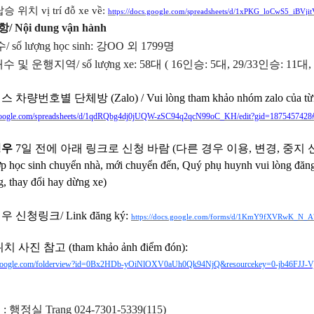
탑승 위치
v
ị trí đỗ xe về
:
https://docs.google.com/spreadsheets/d/1xPKG_loCwS5_iB
 Nội dung vận hành
 số lượng học sinh
: 강
OO
외 1799
명
 및 운행지역/ số lượng xe
: 58
대
( 16인승: 5대, 29/33
인승
: 11
대
,
 차량번호별 단체방 (Zalo) / V
ui lòng tham khảo n
hóm zalo c
ủa t
s.google.com/spreadsheets/d/1qdRQbg4dj0jUQW-zSC94q2qcN99oC_KH/edit?gid=187545742
경우
7일 전에 아래 링크로 신청 바람 (다른 경우 이용, 변경, 중지 
p học sinh chuyển nhà, mới chuyển đến, Quý phụ huynh vui lòng đăng 
g, thay đổi hay dừng xe)
 신청링크/ Link đăng ký:
https://docs.google.com/forms/d/1KmY9fXVRwK_N
치 사진 참고 (tham khảo ả
nh điểm đón):
ve.google.com/folderview?id=0Bx2HDb-yOiNlOXV0aUh0Qk94NjQ&resourcekey=0-jb46FJJ
처
:
행정실
Trang 024-7301-5339(115)