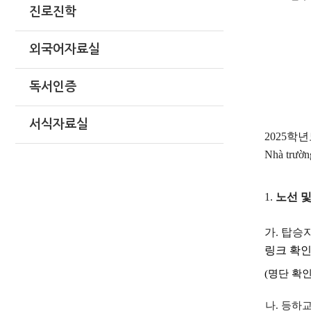
진로진학
외국어자료실
독서인증
서식자료실
2025학년
Nhà trườn
1.
노선 및 탑
가
. 탑승자 
링크 확
(명단 확
나.
등하교