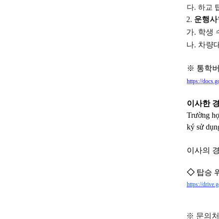
다.
하교 
2.
운행사항/
가.
학생 수/
나.
차량대수
※ 통학버스
https://doc
이사한 
Trường hợ
ký sử dụn
이사의 경우
◇
탑승 위
https://dri
※
문의