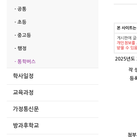
- 공통
- 초등
본 사이트는
- 중고등
게시판에 글
개인정보를 
받을 수 있
- 행정
2025년도 2
- 통학버스
작 
학사일정
등
교육과정
가정통신문
방과후학교
첨부