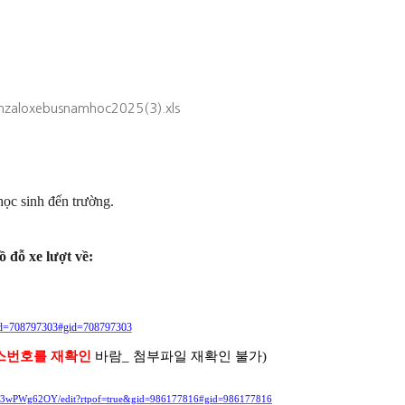
oxebusnamhoc2025(3).xls
ọc sinh đến trường.
ỗ xe lượt về:
gid=708797303#gid=708797303
스번호를 재확인
바람_ 첨부파일 재확인 불가)
gfZ3wPWg62OY/edit?rtpof=true&gid=986177816#gid=986177816