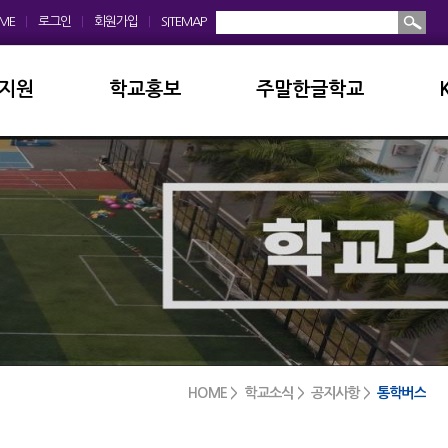
ME
|
로그인
|
회원가입
|
SITEMAP
지원
학교홍보
주말한글학교
회
학교앨범
소개및현황
운영위원회
홍보동영상
공지사항
모회
보도자료
입학안내
금안내
디지털선도학교
학교앨범
실안내
서식자료실
발전기금
HOME > 학교소식 > 공지사항 >
통학버스