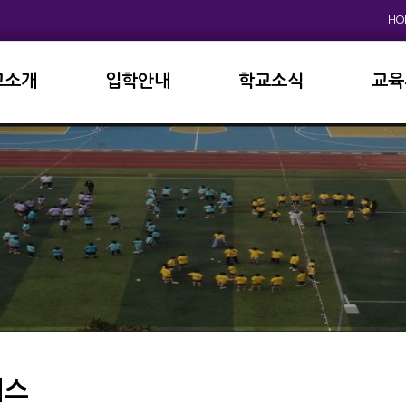
HO
교소개
입학안내
학교소식
교육
원인사
초등학교
공지사항
이사
상징
중고등학교
학사일정
학교
연혁
교육과정
학부
교육목표
가정통신문
납부
현황
방과후학교
급식
진로진학
학교
외국어자료실
독서인증
버스
서식자료실