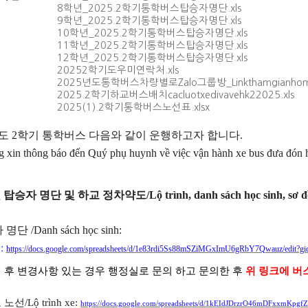
8학년_2025.2학기통학버스탑승자명단.xls
9학년_2025.2학기통학버스탑승자명단.xls
10학년_2025.2학기통학버스탑승자명단.xls
11학년_2025.2학기통학버스탑승자명단.xls
12학년_2025.2학기통학버스탑승자명단.xls
20252학기도우미연락처.xls
2025년도통학버스차량별로Zalo그룹방_Linkthamgianhomzal
2025.2학기하교버스배치cacluotxedivavehk22025.xls
2025(1).2학기통학버스노선표.xlsx
도 2
학기 통학버스
다음와 같이 운행하고자 합니다
.
g xin thông báo đến Quý phụ huynh về việc vận hành xe bus đưa đón h
승자 명단 및 하교 정차약도/Lộ trình, danh sách học sinh, sơ đồ đ
명단 /Danh sách học sinh:
인
:
https://docs.google.com/spreadsheets/d/1e83rdi5Ss88mSZiMGxImU6gRbY7Qwauz/edit?
인 후 변경사항 있는 경우 행정실로 문의 하고 문의한 후
위 링크
에 버
 노선
/L
ộ trình xe
:
https://docs.google.com/spreadsheets/d/1kEIdJDrzrO46mDFxxmKp