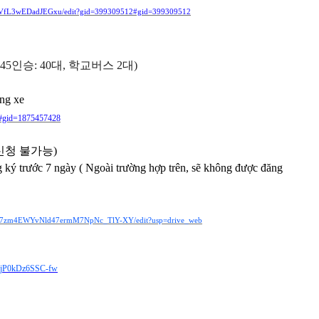
VjitVfL3wEDadJEGxu/edit?gid=399309512#gid=399309512
 45
인승
: 40
대
,
학교버스
2
대
)
ừng xe
8#gid=1875457428
신청 불가능)
ký trước 7 ngày ( Ngoài trường hợp trên, sẽ không được đăng
_A7zm4EWYvNld47ermM7NpNc_TlY-XY/edit?usp=drive_web
-VjP0kDz6SSC-fw