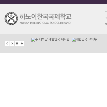
T
교
진