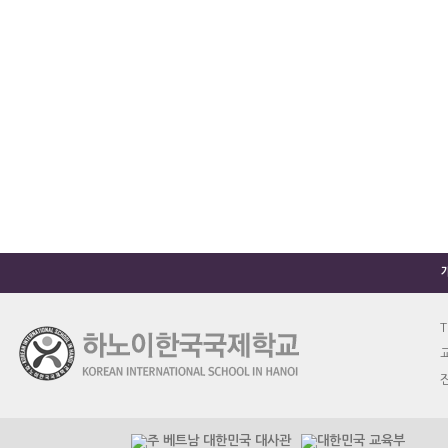
T
교
진