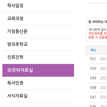
학사일정
교육과정
본 사이트는 
게시판에 글쓰
가정통신문
개인정보를 포
받을 수 있음
방과후학교
No
진로진학
551
20
550
202
외국어자료실
549
202
독서인증
548
202
서식자료실
547
202
546
202