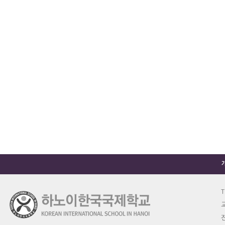
T
교
진