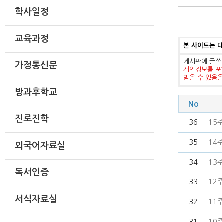
학사일정
교육과정
본 사이트는 
게시판에 글쓰
가정통신문
개인정보를 포
받을 수 있음
방과후학교
No
진로진학
36
15
35
14
외국어자료실
34
13
독서인증
33
12
서식자료실
32
11
31
10