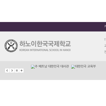
T
교
진