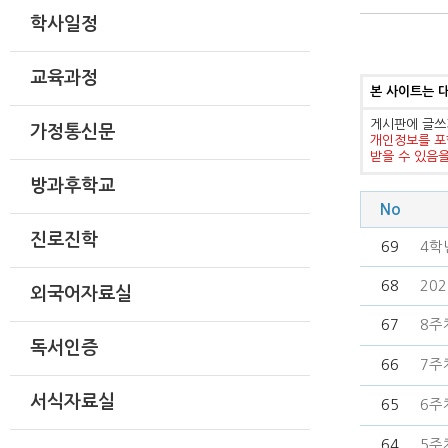
학사일정
교육과정
본 사이트는 
게시판에 글쓰
가정통신문
개인정보를 포
받을 수 있음
방과후학교
No
진로진학
69
4학
68
20
외국어자료실
67
8주차
독서인증
66
7주차
서식자료실
65
6주차
64
5주차