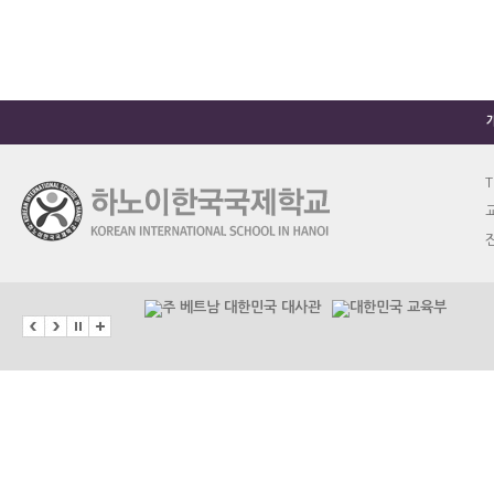
T
교
진