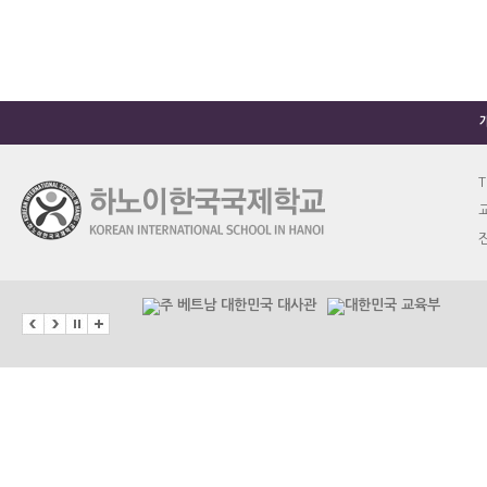
T
교
진