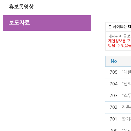
홍보동영상
보도자료
본 사이트는 
게시판에 글쓰
개인정보를 포
받을 수 있음
No
705
'대
704
"신
703
"스무
702
김동
701
활기찬
700
“우